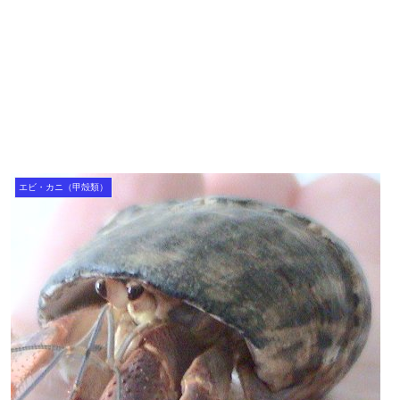
エビ・カニ（甲殻類）