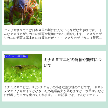
アメリカザリガニは日本全国の川に住んでいる身近な生き物です。 そ
んなアメリカザリガニの飼育や繁殖について紹介します。 アメリカザ
リガニの飼育は基本的には簡単だが・・・ アメリカザリガニは新宿や
渋谷などの汚いドブ川にも大量に生息しています。 ...
エビ・カニ（甲殻類）
ミナミヌマエビの飼育や繁殖につ
いて
ミナミヌマエビは、3センチぐらいの小さな淡水性のエビです。 ヤマト
ヌマエビよりサイズが小さいため処理能力が落ちますが、水草や石など
に付着したコケを食べてくれます。 この記事では、そんなミナミヌマ
エビの飼育や繁殖について説明したいと思います。...