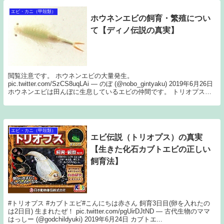
エビ・カニ（甲殻類）
ホウネンエビの飼育・繁殖につい
て【ディノ伝説の真実】
閲覧注意です。 ホウネンエビの大量発生。
pic.twitter.com/SzCS8uqLAi — のぼ (@nobo_gintyaku) 2019年6月26日
ホウネンエビは田んぼに生息しているエビの仲間です。 トリオプス
（エビ伝説）のよ...
エビ・カニ（甲殻類）
エビ伝説（トリオプス）の真実
【生きた化石カブトエビの正しい
飼育法】
#トリオプス #カブトエビ#こんにちは赤さん 飼育3日目(卵を入れたの
は2日目) 生まれたぜ！ pic.twitter.com/pgUirDJtND — 古代生物のママ
はっしー (@godchildyuki) 2019年6月24日 カブトエ...