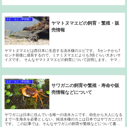
エビ・カニ（甲殻類）
ヤマトヌマエビの飼育・繁殖・販
売情報
ヤマトヌマエビは西日本に生息する淡水棲のエビです。 5センチから7
センチ前後に成長するので、ミナミヌマエビよりも3倍ぐらい大きいサ
イズです。 そんなヤマトヌマエビの飼育について説明します。 ヤマト
ヌマエビはミナミよりやや弱い ヤマトヌマエビ...
エビ・カニ（甲殻類）
サワガニの飼育や繁殖・寿命や販
売情報などについて
サワガニは日本に住んでいる唯一の淡水カニです。幼生から大人になる
まで一生海水を必要としない、純淡水棲のカニは日本ではサワガニだけ
です。 この記事では、そんなサワガニの飼育や繁殖などについて書い