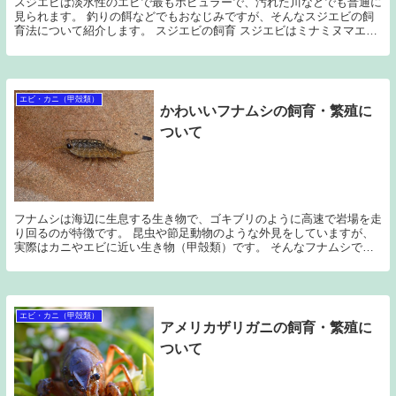
スジエビは淡水性のエビで最もポピュラーで、汚れた川などでも普通に
見られます。 釣りの餌などでもおなじみですが、そんなスジエビの飼
育法について紹介します。 スジエビの飼育 スジエビはミナミヌマエビ
やヤマトヌマエビよりも丈夫で水質の悪化に非常に...
エビ・カニ（甲殻類）
かわいいフナムシの飼育・繁殖に
ついて
フナムシは海辺に生息する生き物で、ゴキブリのように高速で岩場を走
り回るのが特徴です。 昆虫や節足動物のような外見をしていますが、
実際はカニやエビに近い生き物（甲殻類）です。 そんなフナムシです
が、意外と人気なようで、中には捕まえて飼育してみ...
エビ・カニ（甲殻類）
アメリカザリガニの飼育・繁殖に
ついて