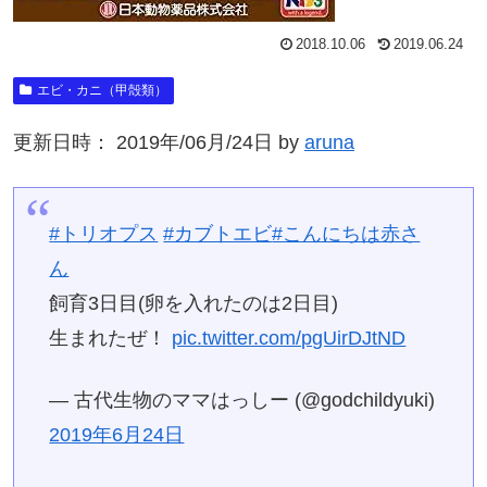
2018.10.06
2019.06.24
エビ・カニ（甲殻類）
更新日時： 2019年/06月/24日 by
aruna
#トリオプス
#カブトエビ
#こんにちは赤さ
ん
飼育3日目(卵を入れたのは2日目)
生まれたぜ！
pic.twitter.com/pgUirDJtND
— 古代生物のママはっしー (@godchildyuki)
2019年6月24日