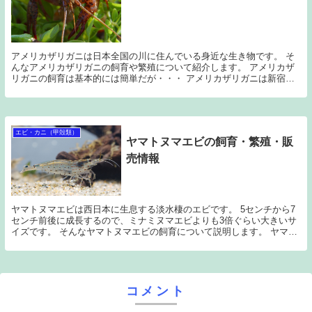
アメリカザリガニは日本全国の川に住んでいる身近な生き物です。 そ
んなアメリカザリガニの飼育や繁殖について紹介します。 アメリカザ
リガニの飼育は基本的には簡単だが・・・ アメリカザリガニは新宿や
渋谷などの汚いドブ川にも大量に生息しています。 ...
エビ・カニ（甲殻類）
ヤマトヌマエビの飼育・繁殖・販
売情報
ヤマトヌマエビは西日本に生息する淡水棲のエビです。 5センチから7
センチ前後に成長するので、ミナミヌマエビよりも3倍ぐらい大きいサ
イズです。 そんなヤマトヌマエビの飼育について説明します。 ヤマト
ヌマエビはミナミよりやや弱い ヤマトヌマエビ...
コメント