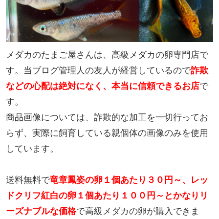
メダカのたまご屋さんは、高級メダカの卵専門店で
す。当ブログ管理人の友人が経営しているので
詐欺
などの心配は絶対になく、本当に信頼できるお店
で
す。
商品画像については、詐欺的な加工を一切行ってお
らず、実際に飼育している親個体の画像のみを使用
しています。
送料無料で
竜章鳳姿の卵１個あたり３０円～、レッ
ドクリフ紅白の卵１個あたり１００円～とかなりリ
ーズナブルな価格
で高級メダカの卵が購入できま