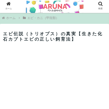
PR
ホーム
検索
ホーム
エビ・カニ（甲殻類）
エビ伝説（トリオプス）の真実【生きた化
石カブトエビの正しい飼育法】