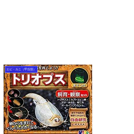
エビ・カニ（甲殻類）