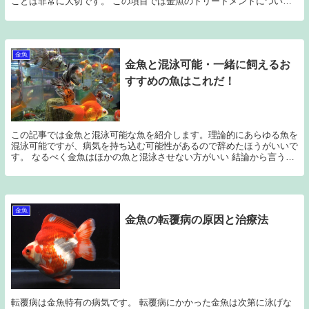
ことは非常に大切です。 この項目では金魚のトリートメントについ
て、私が行っているやり方について説明します。 トリ...
金魚
金魚と混泳可能・一緒に飼えるお
すすめの魚はこれだ！
この記事では金魚と混泳可能な魚を紹介します。理論的にあらゆる魚を
混泳可能ですが、病気を持ち込む可能性があるので辞めたほうがいいで
す。 なるべく金魚はほかの魚と混泳させない方がいい 結論から言うと
金魚はほかの魚と混泳させることは可能です。 で...
金魚
金魚の転覆病の原因と治療法
転覆病は金魚特有の病気です。 転覆病にかかった金魚は次第に泳げな