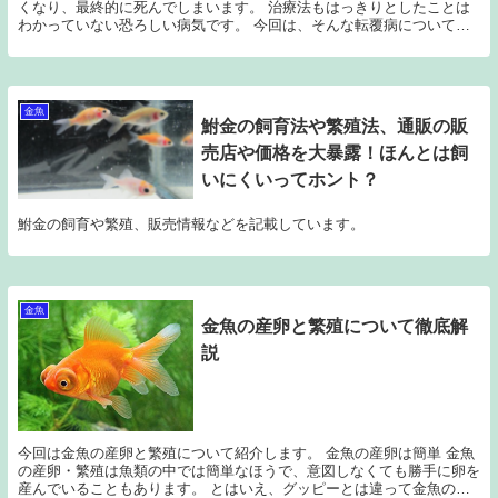
くなり、最終的に死んでしまいます。 治療法もはっきりとしたことは
わかっていない恐ろしい病気です。 今回は、そんな転覆病について説
明します。 転覆病の症状 転覆病の症状について説...
金魚
鮒金の飼育法や繁殖法、通販の販
売店や価格を大暴露！ほんとは飼
いにくいってホント？
鮒金の飼育や繁殖、販売情報などを記載しています。
金魚
金魚の産卵と繁殖について徹底解
説
今回は金魚の産卵と繁殖について紹介します。 金魚の産卵は簡単 金魚
の産卵・繁殖は魚類の中では簡単なほうで、意図しなくても勝手に卵を
産んでいることもあります。 とはいえ、グッピーとは違って金魚の稚