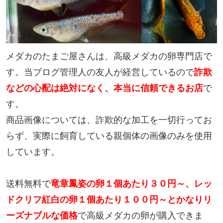
メダカのたまご屋さんは、高級メダカの卵専門店で
す。当ブログ管理人の友人が経営しているので
詐欺
などの心配は絶対になく、本当に信頼できるお店
で
す。
商品画像については、詐欺的な加工を一切行ってお
らず、実際に飼育している親個体の画像のみを使用
しています。
送料無料で
竜章鳳姿の卵１個あたり３０円～、レッ
ドクリフ紅白の卵１個あたり１００円～とかなりリ
ーズナブルな価格
で高級メダカの卵が購入できま