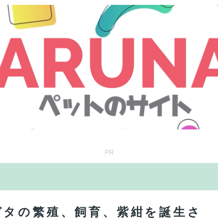
PR
ガタの繁殖、飼育、紫紺を誕生さ