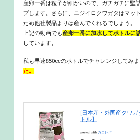
産卵一番は粒子が細かいので、ガチガチに堅
プします。さらに、ニジイロクワガタはマッ
ため他社製品よりは産んでくれるでしょう。
上記の動画でも
産卵一番に加水してボトルに
しています。
私も早速850ccのボトルでチャレンジしてみ
た。
[日本産・外国産クワガ
トル】
posted with
カエレバ